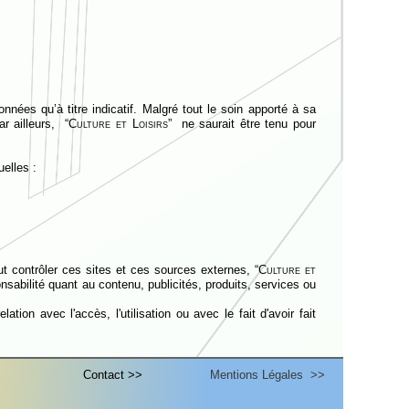
nnées qu’à titre indicatif. Malgré tout le soin apporté à sa
r ailleurs, “
Culture et Loisirs
” ne saurait être tenu pour
elles :
ut contrôler ces sites et ces sources externes, “
Culture et
sabilité quant au contenu, publicités, produits, services ou
on avec l'accès, l'utilisation ou avec le fait d'avoir fait
t Loisirs
”. N’hésitez à nous demander tout renseignement
Contact >>
Mentions Légales >>