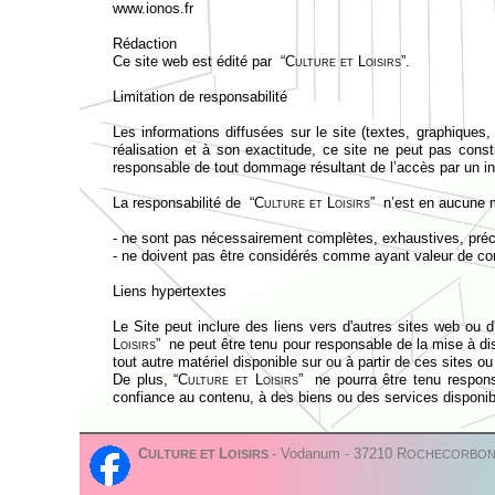
www.ionos.fr
Rédaction
Ce site web est édité par “
Culture et Loisirs
”.
Limitation de responsabilité
Les informations diffusées sur le site (textes, graphiques,
réalisation et à son exactitude, ce site ne peut pas const
responsable de tout dommage résultant de l’accès par un inter
La responsabilité de “
Culture et Loisirs
” n’est en aucune m
-
ne sont pas nécessairement complètes, exhaustives, préci
-
ne doivent pas être considérés comme ayant valeur de cons
Liens hypertextes
Le Site peut inclure des liens vers d'autres sites web ou 
Loisirs
” ne peut être tenu pour responsable de la mise à di
tout autre matériel disponible sur ou à partir de ces sites o
De plus, “
Culture et Loisirs
” ne pourra être tenu respons
confiance au contenu, à des biens ou des services disponib
La mise en place d’un lien hypertexte vers la page d'accu
C
L
-
Vodanum -
37210 R
ULTURE ET
OISIRS
OCHECORBO
nécessaire afin de réaliser un lien vers notre site.