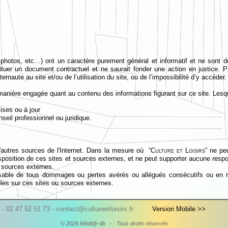
 photos, etc…) ont un caractère purement général et informatif et ne sont do
ituer un document contractuel et ne saurait fonder une action en justice. Pa
naute au site et/ou de l’utilisation du site, ou de l’impossibilité d’y accéder.
anière engagée quant au contenu des informations figurant sur ce site. Lesqu
ses ou à jour
eil professionnel ou juridique.
d'autres sources de l'Internet. Dans la mesure où “
Culture et Loisirs
” ne pe
sposition de ces sites et sources externes, et ne peut supporter aucune respon
u sources externes.
able de tous dommages ou pertes avérés ou allégués consécutifs ou en relati
les sur ces sites ou sources externes.
eil du présent site ne nécessite pas d’autorisation préalable de “
Culture e
-
02 47 52 51 73 -
contact@cultureetloisirs.fr
Version Mobile >>
N
© 2026 Médi@-
db -
Tous droits réservés