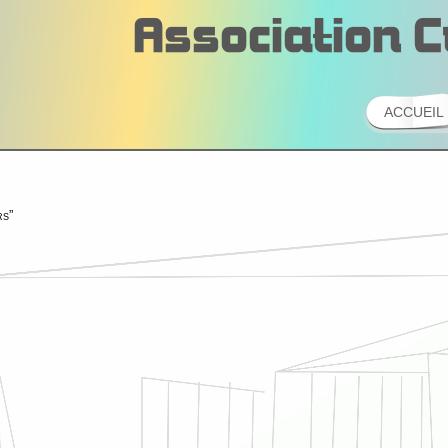
ACCUEIL
rs
”