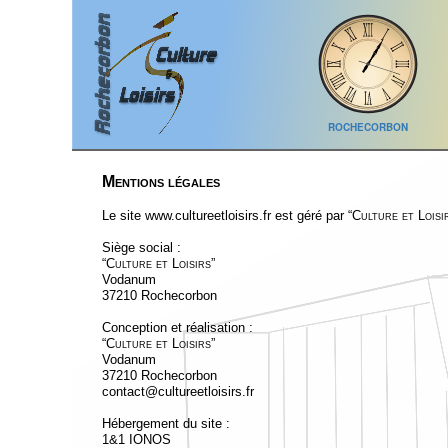
Mentions légales
Le site www.cultureetloisirs.fr est géré par “
Culture et Loisi
Siège social :
“
Culture et Loisirs
”
Vodanum
37210 Rochecorbon
Conception et réalisation :
“
Culture et Loisirs
”
Vodanum
37210 Rochecorbon
contact@cultureetloisirs.fr
Hébergement du site :
1&1 IONOS